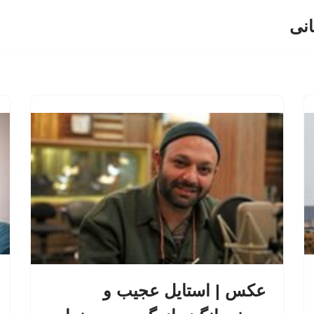
انی
عکس | استایل عجیب و