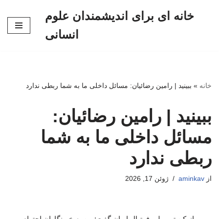
خانه ای برای اندیشمندان علوم
پرش
انسانی
به
محتوا
خانه
»
ببینید | رامین رضائیان: مسائل داخلی ما به شما ربطی ندارد
ببینید | رامین رضائیان:
مسائل داخلی ما به شما
ربطی ندارد
از
aminkav
ژوئن 17, 2026
بازیکن تیم ملی فوتبال ایران گفت: من به خبرنگاران احترام