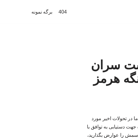
404
برگه نمونه
شست سران
گه هرمز
در تحولات اخیر مورد
هت دستیابی به توافق با
اسمش را عوارض بگذارید،