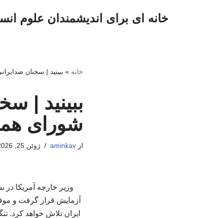
خانه ای برای اندیشمندان علوم انس
پرش
به
محتوا
خانه
»
ببینید | سخنان ضدایر
ببینید | س
شورای همک
از
aminkav
ژوئن 25, 2026
وزیر خارجه آمریکا در
آزمایش قرار گرفت و موفق
ایران تلاش خواهد کرد. ت