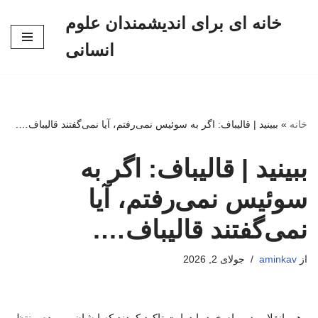
خانه ای برای اندیشمندان علوم
پرش
انسانی
به
محتوا
خانه
»
ببینید | قالیباف: اگر به سوئیس نمی‌رفتم، آیا نمی‌گفتند قالیباف….
ببینید | قالیباف: اگر به
سوئیس نمی‌رفتم، آیا
نمی‌گفتند قالیباف….
از
aminkav
جولای 2, 2026
رهبر انقلاب در پیام خود با درایت تاکید کردند که ایشان و مردم منتظر