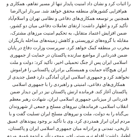
را اثبات کرد و نشان داد امنیت پایدار تنها از مسیر تفاهم، همکاری و
هم‌افزایی کشورهای منطقه محقق خواهد شد. سردار ابن‌الرضا
همچنین بر توسعه همکاری‌های دفاعی و نظامی تهران و اسلام‌آباد
تأکید کرد و اظهار داشت: ارتقای تعاملات دفاعی میان دو کشور،
ضمن افزایش اعتماد متقابل، به تحکیم امنیت مرزهای مشترک،
مقابله با گروه‌های تروریستی و کاهش زمینه‌های مداخله بازیگران
مخرب در منطقه کمک خواهد کرد. سرپرست وزارت دفاع در پایان
ضمن قدردانی از مواضع سازنده پاکستان در حمایت از جمهوری
اسلامی ایران پس از جنگ تحمیلی اخیر، تأکید کرد: دولت و ملت
ایران هیچ‌گاه حمایت و همبستگی برادران پاکستانی را فراموش
نخواهند کرد و جمهوری اسلامی ایران آمادگی دارد فصل جدیدی از
همکاری‌های دفاعی، امنیتی و راهبردی را با جمهوری اسلامی
پاکستان آغاز کند. فرمانده ارتش پاکستان نیز در این دیدار ضمن
قدردانی از میزبانی جمهوری اسلامی ایران، شهادت رهبر معظم
انقلاب اسلامی، فرماندهان نیروهای مسلح و جمعی از شهروندان
بی‌گناه را به دولت، ملت و نیروهای مسلح ایران تسلیت گفت و با
مردم ایران ابراز همدردی کرد. وی با تأکید بر وجود پیوندهای عمیق
تاریخی، تمدنی و برادرانه میان جمهوری اسلامی ایران و پاکستان،
اظهار داشت: اقدام تروریستی اخیر موجب تأثر و اندوه عمیق مردم