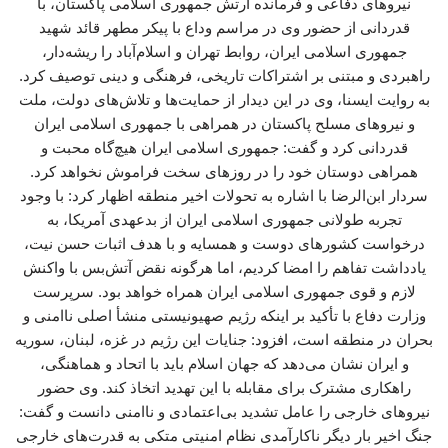
نیروهای دفاعی و فرمانده ارتش جمهوری اسلامی پاکستان، با
قدردانی از حضور وی در مراسم وداع با پیکر مطهر قائد شهید
جمهوری اسلامی ایران، روابط تهران و اسلام‌آباد را ریشه‌دار،
راهبردی و مبتنی بر اشتراکات تاریخی، فرهنگی و دینی توصیف کرد.
به روایت ایسنا، وی در این دیدار از حمایت‌ها و تلاش‌های دولت، ملت
و نیروهای مسلح پاکستان در همراهی با جمهوری اسلامی ایران
قدردانی کرد و گفت: جمهوری اسلامی ایران هیچ‌گاه محبت و
همراهی دوستان خود را در روزهای سخت فراموش نخواهد کرد.
سردار ابن‌الرضا با اشاره به تحولات اخیر منطقه اظهار کرد: با وجود
تجربه طولانی جمهوری اسلامی ایران از بدعهدی آمریکا، به
درخواست کشورهای دوست و همسایه و با هدف اثبات حسن نیت،
یادداشت تفاهم را امضا کردیم، اما هرگونه نقض آتش‌بس با واکنش
لازم و قوی جمهوری اسلامی ایران همراه خواهد بود. سرپرست
وزارت دفاع با تأکید بر اینکه رژیم صهیونیستی منشأ اصلی ناامنی و
بحران در منطقه است، افزود: جنایات این رژیم در غزه، لبنان، سوریه
و ایران نشان می‌دهد که جهان اسلام باید با اتحاد و هماهنگی،
راهکاری مشترک برای مقابله با این تهدید اتخاذ کند. وی حضور
نیروهای خارجی را عامل تشدید بی‌اعتمادی و ناامنی دانست و گفت:
جنگ اخیر بار دیگر ناکارآمدی نظام امنیتی متکی به قدرت‌های خارجی