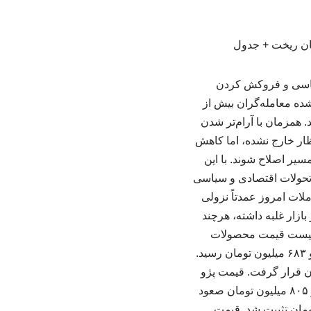
سیاسی و فروکش کردن
شده معامله‌گران بیش از
 همزمان با آرام‌تر شدن
تظار خارج نشده، اما کاهش
یر اصلاح شوند. با این
تحولات اقتصادی و سیاسی
ملات امروز عمدتاً نزولی
ازار غلبه داشته، هرچند
شی شد. لیست قیمت محصولات
ایران‌خودرو به شرح زیر است: قیمت سورن پلاس XU۷P با افت ۲ میلیون تومانی به یک میلیارد و ۶۸۳ میلیون تومان رسید.
ن عقب نشست و در سطح دو میلیارد و ۷۷۵ میلیون تومان قرار گرفت. قیمت پژو
۲۰۷ اتوماتیک پانوراما برخلاف جریان غالب بازار، ۵ میلیون تومان افزایش یافت و به دو میلیارد و ۸۰۵ میلیون تومان صعود
هش ۲ میلیون تومانی در محدوده یک میلیارد و ۶۲۰ میلیون تومان تثبیت شد. قیمت