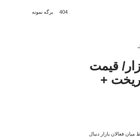
404
برگه نمونه
ار/ قیمت
ون تومان ریخت +
نات و افزایش احتیاط میان فعالان بازار دنبال