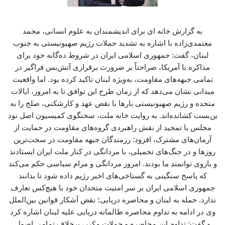
به گزارش خانه ای برای اندیشمندان به علوم انسانی، محمد
معتمدی‌زاده با اشاره به تشدید حملات رژیم صهیونیستی به جنوب
لبنان، گفت: جمهوری اسلامی ایران در شروط ده‌گانه خود برای
مذاکره با آمریکا، صراحتاً بر ضرورت برقراری آتش‌بس فراگیر در
تمامی جبهه‌های مقاومت، به‌ویژه لبنان تاکید کرده بود. اما واقعیت
میدانی نشان می‌دهد که از زمان طرح این توافق تا به امروز، ایالات
متحده و رژیم صهیونیستی بارها با نقض عهد و کارشکنی، صلح را به
بن‌بست کشانده‌اند. به روایت خانه ملت، سخنگوی کمیسیون اصل نود
مجلس با تمجید از نقش راهبردی گروه‌های مقاومت در حمایت از
آرمان‌های مشترک، افزود: رزمندگان جبهه مقاومت در سخت‌ترین
روزها و در جنگ‌های تحمیلی، با مردانگی در کنار ملت ایران ایستادند
و بازوی توانمند ما بودند. امروز مردانگی و مرام سیاسی حکم می‌کند
که پاسخ سنگینی به گستاخی‌های اخیر رژیم داده شود تا بدانند
جمهوری اسلامی ایران بر سر امنیت متحدان خود با هیچ‌کس تعارف
ندارد. حمله به لبنان و محاصره دریایی؛ نقض آشکار قوانین بین‌الملل
وی در ادامه به تداوم محاصره ظالمانه دریایی علیه لبنان اشاره کرد
و گفت: تداوم این محاصره و حملات مکرر، برخلاف تمامی اصول