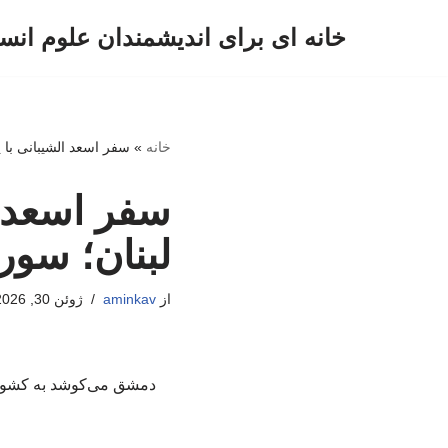
خانه ای برای اندیشمندان علوم انس
پرش
به
محتوا
خانه
»
سفر اسعد الشیبانی با 
سفر اسعد ا
لبنان؛ سور
از
aminkav
ژوئن 30, 2026
دمشق می‌کوشد به کشورها