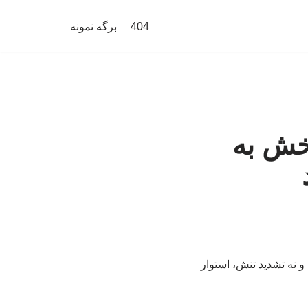
404
برگه نمونه
بخش به
 نه تشدید تنش، استوار