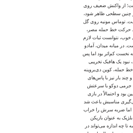
داشت؛ از واکنش ضعیف روی
در چنین سطحی ظاهر شود،
اشت. توماس مونیه روی گل
اد. حرکت خط حمله مصر،
ل خوب، نتوانست ثبات لازم
ت. در میانه میدان، آمادو
مه نخست کم‌اثر بود اما پس
، نبود یک هافبک تخریبی
خط حمله، کوین دی‌بروینه
 چند بار نیز با پاس‌های
. جرمی دوکو با سرعتش
بود و احتمالاً در بازی
ای‌گیری مناسبش باعث شد
ند اما ضربه سرش را خراب
اله گرچه در چند بازی اخیر بلژیک به عنوان بازیکن
ا چه اندازه می‌تواند در