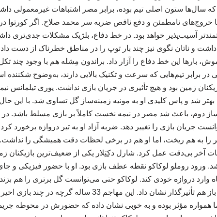
بانی که سال‌ها ستون اصلی تیم بوده، برابر مصر اشتباهات غیرمعمولی 
 خروج‌های نامطمئن و دفع ناقص ضربه سر محمد صلاح. اگر کورتوا 
درتمندتر آسیب‌پذیر خواهد بود. در خط دفاع، بلژیک مشکلات جدی‌تری د
اشت و ناتان نگوی نیز چند بار توپ را در مناطق خطرناک از دست د
 بارها این خط دفاع را آزار داد. براندون مِشله هم با وجود چند تک
ی در برابر تیم‌هایی که سرعت و تکنیک بالایی دارند، به‌وضوح شکننده اس
زیکنان زمین بود و هیچ تأثیری در جریان بازی نداشت. یوری تیلمانس نی
بهتر شد و پاس کلیدی او به مونیه زمینه‌ساز گل تساوی شد. با این حال
ساز دوم، باعث شد مصر در نیمه نخست کاملاً بر بازی مسلط باشد. در 
وانست جریان بازی را تغییر دهد. ضربه آزاد او به تیر دروازه برخورد کرد و
ا به هم ریخت، اما او هم در برخی لحظات دقت همیشگی را نداشت
 آخر بی‌دقت عمل کرد. شارل دکِتِلار یکی از ضعیف‌ترین بازیکنان زمین 
د. ورود روملو لوکاکو نقطه عطف بازی بود. او با حضور فیزیکی و ج
اه وارد دروازه خودی کند. لوکاکو حتی می‌توانست گل برتری را هم بز
کرد. با این حال لوکاکو باز هم تأثیرگذار نشان داد. این مهاجم 33 س
ا همواره مؤثر بوده و به خوبی نشان داده که حضورش در محوطه جریمه ت