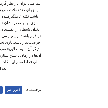
و اجرای ضدحملات سریع قر
باشد. نکته غافلگیرکننده
بازی برابر مصر نشان دادن
دندان شیطان را بکشید در م
در فرم باشند، این تیم می‌
فرصت‌ساز باشد. بازی نخست
دیگر آن «تیم طلایی» تورن
آن‌ها در زمان داشتن ستاره‌
ملی قطعا تمام این نکات کل
یک ا
برچسب‌ها:
اخرین خبر
خ