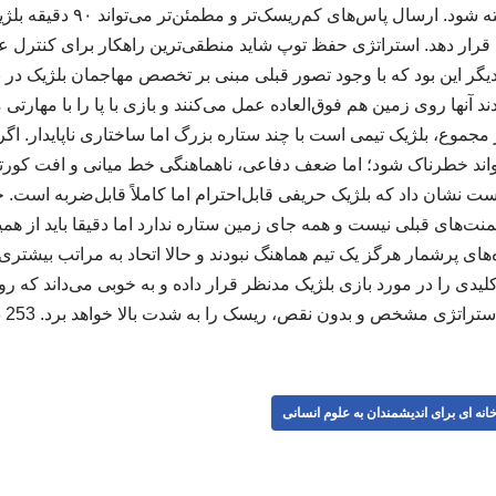
تیم ملی ایران در نظر گرفته شود. 
ار دهد. استراتژی حفظ توپ شاید منطقی‌ترین راهکار برای کنترل عمل
 دیگر این بود که با وجود تصور قبلی مبنی بر تخصص مهاجمان بلژیک در 
د آنها روی زمین هم فوق‌العاده عمل می‌کنند و بازی با پا را با مهارتی م
جموع، بلژیک تیمی است با چند ستاره بزرگ اما ساختاری ناپایدار. اگر 
تواند خطرناک شود؛ اما ضعف دفاعی، ناهماهنگی خط میانی و افت کورتو
 نشان داد که بلژیک حریفی قابل‌احترام اما کاملاً قابل‌ضربه است.
منت‌های قبلی نیست و همه جای زمین ستاره ندارد اما دقیقا باید از ه
های پرشمار هرگز یک تیم هماهنگ نبودند و حالا اتحاد به مراتب بیشتری پی
یدی را در مورد بازی بلژیک مدنظر قرار داده و به خوبی می‌داند که رو
ستراتژی مشخص و بدون نقص، ریسک را به شدت بالا خواهد برد. 253 258
انه ای برای اندیشمندان به علوم انسانی