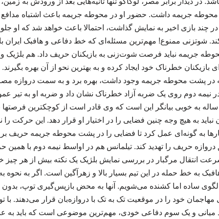
د. در دیدار برابر مصر، لوکاکو تنها ثانیه‌هایی بعد از ورودش به زمین
حوطه جریمه داشت. حضور او در محوطه جریمه باعث اشتباه مدافع 
ر چند بازی اخیر به نمایش گذاشت، احتمالا باعث خواهد شد که او ج
ند. شوتزنی ممنوع! مهم‌ترین مسئله‌ای که خط دفاعی و هافبک ایران بای
ه جریمه نباید فرصت شوت‌زنی به بازیکنان حریف داد. هم بلژیک و ه
ه در پشت محوطه جریمه وجود داشت، بهره برد و به سمت دروازه مصر 
ر نیمه دوم روی یک ضربه آزاد خطرناک نشان داد و ضربه او به تیر ع
رد. نمایش این هافبک 34 ساله به خوبی بیانگر این است که وی قادر است از کوچکترین فر
باید به هیچ وجه چنین فضایی را در اختیار او قرار دهد. این حرکت را ن
بارها به گونه‌ای عمل کرد تا فضایی را در پشت محوطه جریمه حریف بر
ق دروازه حریف را تهدید کند. تیلمانس هم در اواسط نیمه دوم با همین 
عت انتقال مرگبار در بررسی نمایش بلژیک یک نکته بیش از هر چیز خ
افبک به خط حمله در این تیم بسیار بالا و زهرآگین است. اگر به نحوه ب
گوی ساده اما کشنده می‌شویم. آنها به محض بازپس‌گیری توپ، بدون ا
اجمان خود را در موقعیت تک به تک با دروازه‌بان قرار می‌دهند. با تو
 میانی و یک سوم دفاعی خودی، مهم‌ترین موضوعی است که باید به عن