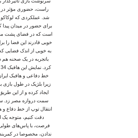
سرنوشت بازی تأثیرگذار باش
راست، حضوری مؤثر در م
شد. عملکردی که لوکاکو د
برای حضور در میدان پیدا ک
است که در فضای پشت محوط
به خوبی از اندک فضایی ک
باتجربه در یک صحنه هم د
ک
خط دفاعی و هافبک ایران ن
زیرا بلژیک در طول بازی 
ایجاد کرده و از این طری
سمت دروازه مصر زد. سر
انتقال توپ از خط دفاع و ه
دقت کنیم، متوجه یک ال
فرصت، با پاس‌های طولی مه
ندادن، مخصوصا در کمربند