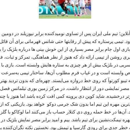
این؛ تیم ملی ایران پس از تساوی نومیدکننده برابر نیوزیلند در دومین
د. تیمی پرستاره که پیش از رقابتها حتی شانس قهرمانی برای آن قائل ب
 اول جام برابر مصر بسیاری از این خوش بینی ها درباره بلژیک را 
ی روشن از تیمی ارائه داد که هنوز از نظر هماهنگی، تمرکز و ثبات، ف
سربی در بلژیک بیش از هر چیزی به ستاره هایش وابسته است. بازی با 
اص وابسته است و در غیاب فرم مطلوب آن‌ها، ساختار تیمی به‌سرعت 
 تیبو کورتوآ که روی خط دروازه می‌ایستد. چهره‌ای که بدون تردید بهت
ر مصر نمایشی دور از انتظار داشت. در مرکز زمین یوری تیلمانس فصل 
رتر درخشیده. شاید کوین دی بروینه کمی افت کرده باشد اما هنوز با چ
‌ترین مهره این تیم اما بدون شک جرمی دوکو خواهد بود. بازیکنی که
 آن‌ها در خط حمله روی دی کتلار حساب باز می‌کنند اما لوکاکو با گلز
هره نیمکت‌نشین برای تیم باشد. بیم و امید برابر مصر نمایش بلژیک در 
طر جدی برای رودی گارسیا و تیمش بود. نخستین نکته نگران‌کننده 