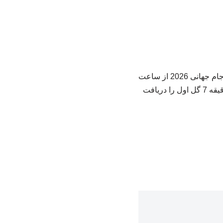
به گزارش خانه ای برای اندیشمندان به علوم انسانی؛ تیم ملی فوتبال ایران در اولین بازی خود در جام جهانی 2026 از ساعت
4:30 به مصاف نیوزلند رفت. ایران خیلی زود روی حرکت زیبای کریس وود با ضربه جاست در دقیقه 7 گل اول را دریافت