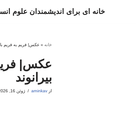
خانه ای برای اندیشمندان علوم انس
پرش
به
محتوا
خانه
»
عکس| فریم به فریم با 
عکس| فریم 
بیرانوند
از
aminkav
ژوئن 16, 2026