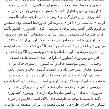
طبیعی و محیط زیست مجلس شورای اسلامی، با تأکید بر اهمیت
فناوری‌های نوین، اظهار داشت: "هوش مصنوعی باید در اولویت
کشاورزی ایران قرار گیرد و فارس به دلیل ظرفیت‌های بالقوه،
گزینه‌ای مناسب برای اجرای پایلوت این فناوری‌ها است." وی همچنین
بر لزوم تلاش گسترده‌تر برای دانش‌بنیان کردن کشاورزی کشور تأکید
کرد. علیرضا گل‌محمدی، رئیس سازمان تحقیقات، آموزش و ترویج
کشاورزی، با اشاره به افزایش تولیدات کشاورزی از ۲۵ به ۱۳۵
میلیون تن، اعلام کرد: "سامانه هوشمند الگوی کشت تا سه ماه آینده
راه‌اندازی می‌شود." این سامانه با هدف بهینه‌سازی الگوی کشت و
افزایش بهره‌وری کشاورزی طراحی شده است. هادی اسدی
رحمانی، رئیس مؤسسه خاک و آب کشور، از شوری خاک در ۱۰
میلیون هکتار زمین خبر داد و بر اهمیت آزمون خاک و تعیین الگوی
مصرف کود تأکید کرد. این موضوع نشان‌دهنده نیاز به مدیریت
هوشمند منابع آب و خاک در کشاورزی است. این همایش، که با هدف
بررسی چالش‌ها و فرصت‌های صنعت کود و سم برگزار شد، بر
ضرورت استفاده از دانش‌بنیان‌ها برای ارتقای بهره‌وری کشاورزی
تأکید داشت. با توجه به ظرفیت‌های بالای استان فارس در حوزه
کشاورزی، اجرای طرح‌های هوش مصنوعی در این منطقه می‌تواند به