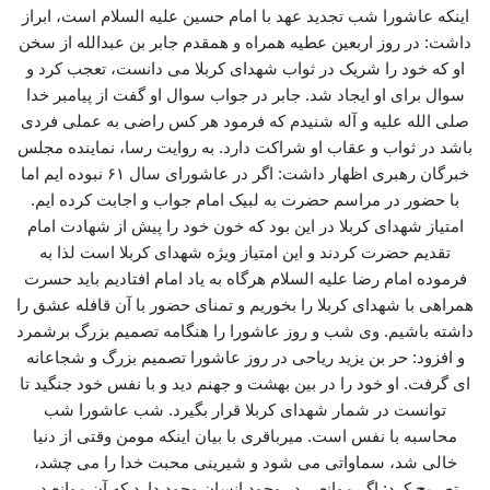
اینکه عاشورا شب تجدید عهد با امام حسین علیه السلام است، ابراز
داشت: در روز اربعین عطیه همراه و همقدم جابر بن عبدالله از سخن
او که خود را شریک در ثواب شهدای کربلا می دانست، تعجب کرد و
سوال برای او ایجاد شد. جابر در جواب سوال او گفت از پیامبر خدا
صلی الله علیه و آله شنیدم که فرمود هر کس راضی به عملی فردی
باشد در ثواب و عقاب او شراکت دارد. به روایت رسا، نماینده مجلس
خبرگان رهبری اظهار داشت: اگر در عاشورای سال ۶۱ نبوده ایم اما
با حضور در مراسم حضرت به لبیک امام جواب و اجابت کرده ایم.
امتیاز شهدای کربلا در این بود که خون خود را پیش از شهادت امام
تقدیم حضرت کردند و این امتیاز ویژه شهدای کربلا است لذا به
فرموده امام رضا علیه السلام هرگاه به یاد امام افتادیم باید حسرت
همراهی با شهدای کربلا را بخوریم و تمنای حضور با آن قافله عشق را
داشته باشیم. وی شب و روز عاشورا را هنگامه تصمیم بزرگ برشمرد
و افزود: حر بن یزید ریاحی در روز عاشورا تصمیم بزرگ و شجاعانه
ای گرفت. او خود را در بین بهشت و جهنم دید و با نفس خود جنگید تا
توانست در شمار شهدای کربلا قرار بگیرد. شب عاشورا شب
محاسبه با نفس است. میرباقری با بیان اینکه مومن وقتی از دنیا
خالی شد، سماواتی می شود و شیرینی محبت خدا را می چشد،
تصریح کرد: اگر موانعی در وجود انسان وجود دارد که آن موانع در