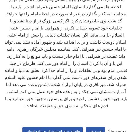
لحظه ها نمی گذارد انسان با امام حسین همراه باشد را باید با
محاسبه به کنار بگذارد در غیر اینصورت در لحظه امام را تنها خواهد
گذاشت. وی خاطرنشان کرد: اگر کسی بزرگ تر از دینا نشد و با
تعلقات خود تسویه حساب نکرد، از همراهی با امام حسین علیه
السلام جا می ماند. اگر انسان تعلقات دنیایی را بیش از امام علیه
السلام دوست داشت و برای اهداف بلند و ظهور آماده نشد نمی تواند
با امام حسین نیز همراهی کند. نماینده مجلس خبرگان رهبری ادامه
داد: غفلت در همراهی با امام جایز نیست و باید موانع را به کنار زد.
این پا و آن پا کردن انسان را از امام دور می کند. طرماح در چند
قدمی امام بود ولی تعلقات او را از امام جدا کرد. تعلق به دنیا و آماده
نشدن برای سفرهای دور دست نمی گذارد با امام حسین علیه السلام
همراه شد. میرباقری در پایان ابراز داشت: دشمن وعده می دهد اما
آب از دستشان نمی چکد و به وعده های خود عمل نمی کند. امشب
باید جبهه حق و دشمن را دید و برای پیوستن به جبهه حق اندیشید و با
قدم های محکم به سوی حق و حقیقت شتافت.
برچسب‌ها:
اخرین خبر
خانه ای برای اندیشمندان به علوم انسانی