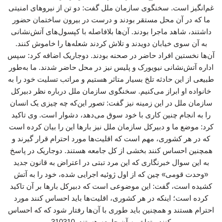
غم‌انگیز است. سخنگوی سازمان ملل گفت: دو تن از نیروهای امنیتی
ما که در آن محل مستقر بودند و درست در بیرون ساختمان حضور
داشتند، شاهد ماجرا بودند. آن‌ها بلافاصله با کپسول‌های آتش‌نشانی
به آن سوی خیابان دویدند و تلاش کردند شعله‌ها را خاموش کنند.
آن‌ها نخستین افراد حاضر در صحنه بودند. دوجاریک اضافه کرد: سپس
اداره آتش‌نشانی نیویورک و پلیس نیز در محل حاضر شدند. ما به‌طور
طبیعی از این حادثه تلخ بسیار متاثر هستیم و مراتب تسلیت خود را به
خانواده او ابراز می‌کنیم. سخنگوی سازمان ملل درباره نظر دبیرکل
سازمان ملل در این زمینه نیز گفت: تصور این‌که چه چیزی یک انسان
را به انجام چنین کاری با خود سوق می‌دهد، دشوار است. وی تاکید
کرد: موضع ما و دبیرکل سازمان ملل نیز بارها این را بیان کرده است
که در هر کشوری، مهم است که اقلیت‌ها مورد احترام قرار گیرند و
همچنین احساس کنند بخشی از کل جامعه هستند. دوجاریک در پاسخ
به این سوال خبرنگاری که این مرد تبتی در اعتراض به قانون جدید
«وحدت قومی» چین که از اول ژوئیه اجرایی شده، خود را به آتش
کشیده است، گفت: این موضوعی است که دبیرکل بارها بر آن تاکید
کرده است؛ اینکه در هر کشوری، اقلیت‌ها باید احساس کنند مورد
احترام هستند و همچنین باید طوری با آن‌ها رفتار شود که که احساس
کنند متعلق به آن جامعه هستند. 310310