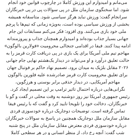
می‌مانم و امیدوارم این ورزش کاملا در چارچوب قوانین خود انجام
شود. اما سخنگوی سازمان ملل در پی سوالات پی در پی خبرنگاران
سرانجام گفت: ورزش نباید هرگز سیاسی شود. متاسفانه همیشه
بخشی از ورزش سیاسی بوده است، به‌ویژه زمانی که تیم‌ها با پرچم
ملی خود بازی می‌کنند. وی افزود: فکر می‌کنم مسابقات این جام
جهانی بسیار جذاب بوده‌اند و امیدوارم همچنان جذاب و پیروزمندانه
ادامه پیدا کنند. فیفا در اقدامی جنجالی محرومیت «فولارین بالوگون»
مهاجم تیم ملی آمریکا برای یک بازی در پی دریافت کارت قرمز را به
حالت تعلیق درآورد و او می‌تواند در دیدار یک‌هشتم نهایی جام جهانی
۲۰۲۶ مقابل بلژیک به میدان برود. تصمیم نهاد حاکم بر فوتبال جهان
برای تعلیق محرومیت کارت قرمز صادرشده علیه فلورین بالوگون
مهاجم آمریکایی، در دیدار حذفی برابر بوسنی و هرزگوین،
نگرانی‌هایی درباره احتمال تاثیر ترامپ بر این تصمیم ایجاد کرد.
رئیس جمهوری آمریکا نیز روز دوشنبه به وقت محلی در گفت و گو با
خبرنگاران، دخالت خود را تلویحا تایید کرد و گفت که با رئیس فیفا
تماس گرفته است. توضیحات دوجاریک درباره خودسوزی فردی
مقابل سازمان ملل دوجاریک همچنین در پاسخ به سوالات خبرنگاران
درباره خودسوزی فردی معترض مقابل سازمان ملل در پنج شنبه
شب گفت: آنچه رخ داد، از منظر انسانی و در هر سطحی کاملا