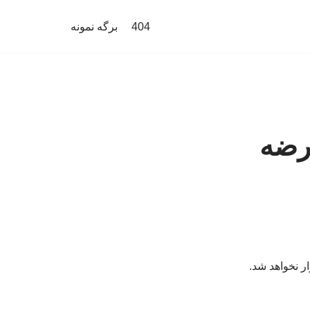
404
برگه نمونه
 تا سال ۲۰۲۸» عرضه