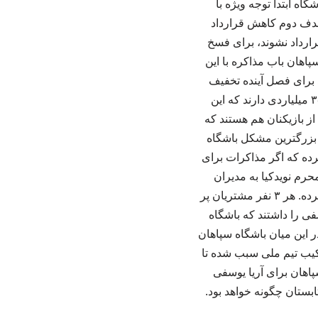
اه ابتدا توجه ویژه با
 هدف دوم کاهش قرارداد
رارداد نشوند، برای فسخ
پاهان باب مذاکره با این
ید برای فصل آینده تخفیف
قابل توجهی به باشگاه بدهند. دسته ای دیگر از بازیکنان سپاهان برای فصل آینده قرارداد ۳۰ تا ۳۵ میلیاردی دارند که این
از بازیکنان هم هستند که
که بزرگترین مشکل باشگاه
رده که اگر مذاکرات برای
حرم نویدکیا به مدیران
سپاهان مجوز فروش مهدی لیموچی، آریا یوسفی و محمدامین حزباوی را برای درآمدزایی صادر کرده‌. هر ۳ نفر مشتریان پر
ی را داشتند که باشگاه
 این میان باشگاه سپاهان
ر ترکیب تیم ملی سبب شده تا
پاهان برای آریا یوسفی
شت این ۳ ستاره جذاب سپاهان در تابستان چگونه خواهد بود.