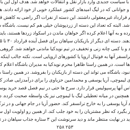
با سیاست جدیدی وارد بازار نقل و انتقالات خواهد شد. هدف اول این باشگ
 جوانانی که در لیگ امیدهای کشور عملکرد خوبی از خود ارائه دادند.
 قرارداد غیرمعقولی داشتند. این دسته از نفرات اگر راضی به کاهش ق
د. البته که تعداد این دسته از زردپوشان خیلی هم کم نیست. باشگاه س
 کرده و به آنها اعلام کرده اگر خواهان ماندن در اسکواد زردها هستند، با
و با کمی چانه زنی و تخفیف در تیم نویدکیا ماندنی خواهند شد. گروهی 
رانسفر آنها به فوتبال اروپا یا کشورهای اروپایی است. نکته جالب این
ها است. در همین راستا ظاهرا محرم نویدکیا به مدیران باشگاه اعلام ک
ود، باشگاه می تواند این دسته از بازیکنان را بفروشد. در همین راستا م
اس آنها پرسپولیس قرار دارد. سرخ ها حتی در نیم فصل قصد خرید یوسف
 همچنین در میانه تعطیلی لیگ با لیموچی نیز یک واسطه صحبت کرده. در
فر قصد دارد آریا یوسفی را به خارج ترانسفر کند. حضور آریا در جام جهانی و د
ر بگیرد که نظر مشتریان را به خود جلب کند. از همین رو اولویت اول س
ترانسفر به خارج است. باید در نهایت منتظر ماند و دید سرنو
۲۵۳ ۲۵۸