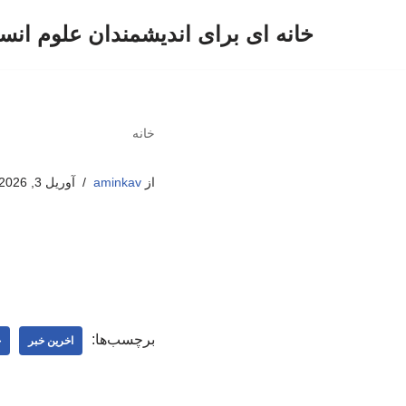
خانه ای برای اندیشمندان علوم انس
پرش
به
محتوا
خانه
از
aminkav
آوریل 3, 2026
برچسب‌ها:
اخرین خبر
خ